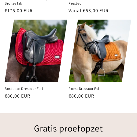
Bronze lak
Presteq
Normale
€175,00 EUR
Normale
Vanaf €53,00 EUR
prijs
prijs
Bordeaux Dressuur Full
Roest Dressuur Full
Normale
€80,00 EUR
Normale
€80,00 EUR
prijs
prijs
Gratis proefopzet