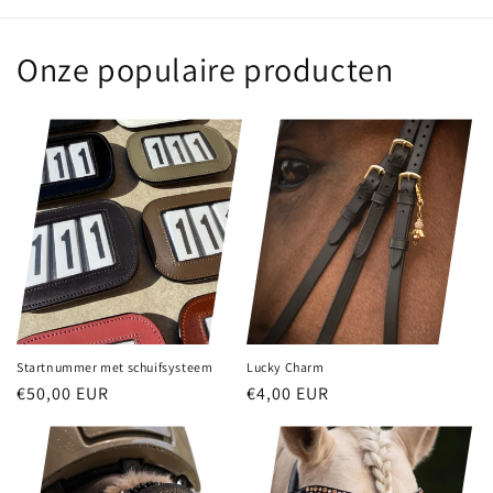
Onze populaire producten
Startnummer met schuifsysteem
Lucky Charm
Normale
€50,00 EUR
Normale
€4,00 EUR
prijs
prijs