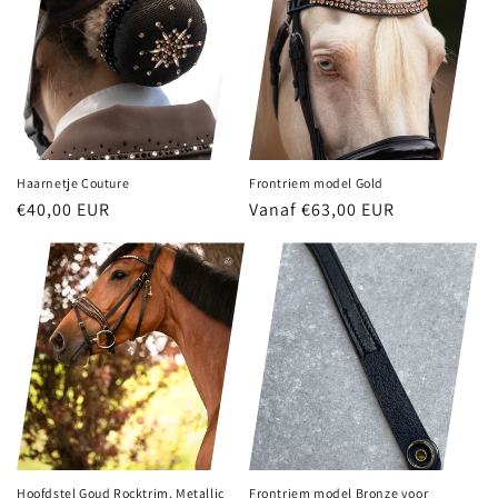
Haarnetje Couture
Frontriem model Gold
Normale
€40,00 EUR
Normale
Vanaf €63,00 EUR
prijs
prijs
Hoofdstel Goud Rocktrim, Metallic
Frontriem model Bronze voor