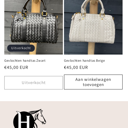
c
t
i
e
:
Uitverkocht
Gevlochten handtas Zwart
Gevlochten handtas Beige
Normale
€45,00 EUR
Normale
€45,00 EUR
prijs
prijs
Aan winkelwagen
Uitverkocht
toevoegen