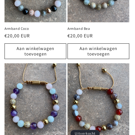
Armband Coco
Armband Bea
Normale
€20,00 EUR
Normale
€20,00 EUR
prijs
prijs
Aan winkelwagen
Aan winkelwagen
toevoegen
toevoegen
Uitverkocht