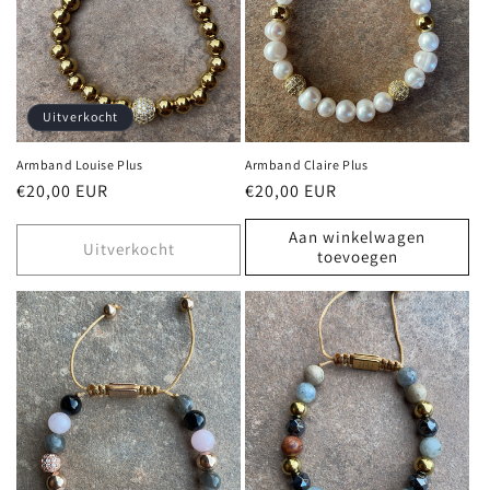
Uitverkocht
Armband Louise Plus
Armband Claire Plus
Normale
€20,00 EUR
Normale
€20,00 EUR
prijs
prijs
Aan winkelwagen
Uitverkocht
toevoegen