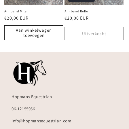
Armband Mila
Armband Belle
Normale
€20,00 EUR
Normale
€20,00 EUR
prijs
prijs
Aan winkelwagen
Uitverkocht
toevoegen
Hopmans Equestrian
06-12155956
info@hopmansequestrian.com