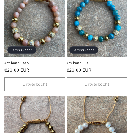
c
t
i
e
:
Uitverkocht
Uitverkocht
Armband Sheryl
Armband Ella
Normale
€20,00 EUR
Normale
€20,00 EUR
prijs
prijs
Uitverkocht
Uitverkocht