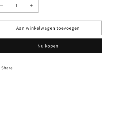
Aantal
Aantal
verlagen
verhogen
voor
voor
Armband
Armband
Aan winkelwagen toevoegen
Claire
Claire
Nu kopen
Share