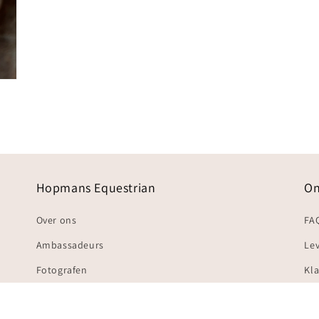
Hopmans Equestrian
On
Over ons
FA
Ambassadeurs
Lev
Fotografen
Kl
Al