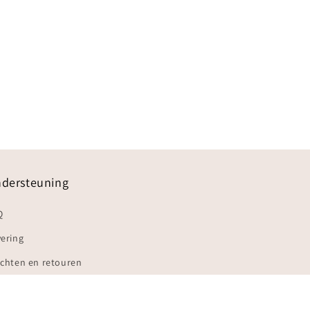
dersteuning
Q
ering
achten en retouren
gemene voorwaarden