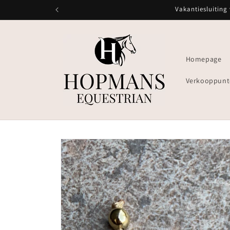
Meteen
Vakantiesluiting
naar de
content
Homepage
Verkooppunt
Ga direct naar
productinformatie